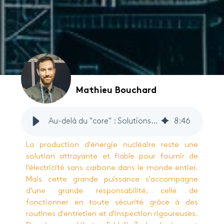
Mathieu Bouchard
Au-delà du "core" : Solutions d'inspection avancées dans les centrales nucléaires
8
:
46
La production d'énergie nucléaire reste une
solution attrayante et fiable pour fournir de
l'électricité sans carbone dans le monde entier.
Mais cette grande puissance s'accompagne
d'une grande responsabilité, celle de
fonctionner en toute sécurité grâce à des
routines d'entretien et d'inspection rigoureuses.