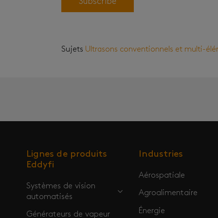
Sujets
Ultrasons conventionnels et multi-él
Lignes de produits
Industries
Eddyfi
Aérospatiale
Systèmes de vision
Agroalimentaire
automatisés
Énergie
Générateurs de vapeur