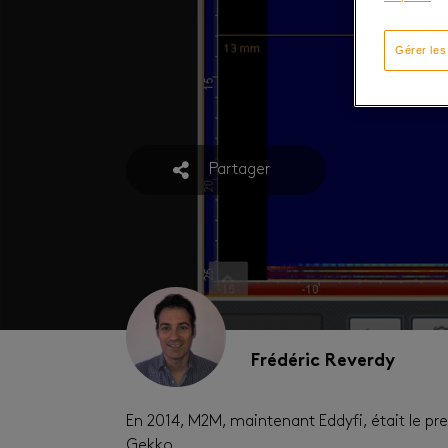
Gérer les
Partager
Frédéric Reverdy
En 2014, M2M, maintenant Eddyfi, était le pr
Gekko.