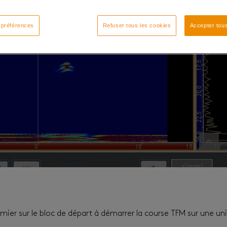
 préférences
Refuser tous les cookies
Accepter tous
emier sur le bloc de départ à démarrer la course TFM sur une u