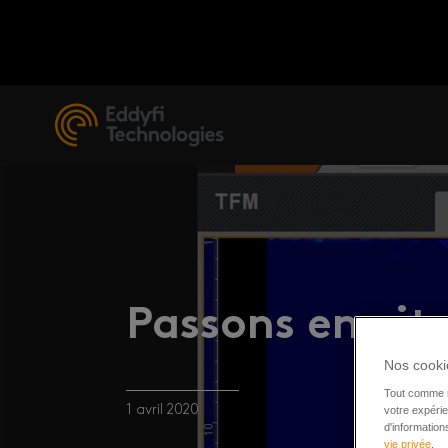
Passons en vit
Nos cookie
Tout comme n
1 avril 2020
votre expérie
d'informatio
vie privée
.