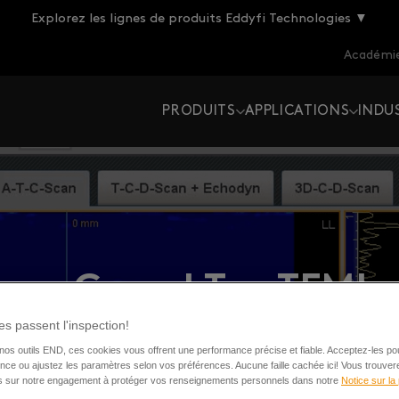
Explorez les lignes de produits Eddyfi Technologies ▼
Académie
PRODUITS
APPLICATIONS
INDU
esse Grand T... TFM!
s passent l'inspection!
os outils END, ces cookies vous offrent une performance précise et fiable. Acceptez-les po
nce ou ajustez les paramètres selon vos préférences. Aucune faille cachée ici! Vous trouver
ns sur notre engagement à protéger vos renseignements personnels dans notre
Notice sur la 