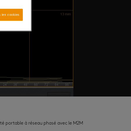
 les cookies
nité portable à réseau phasé avec le M2M