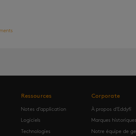
éments
Ressources
Corporate
Notes d’application
À propos d’Eddyfi
Logiciels
Marques historique
Technologies
Notre équipe de ge