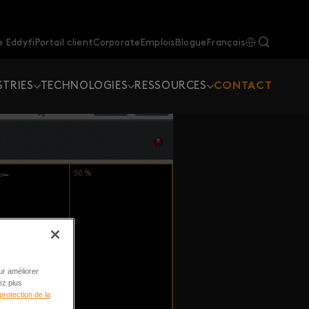
 Eddyfi
Portail client
Corporate
Emplois
Blogue
Français
STRIES
TECHNOLOGIES
RESSOURCES
CONTACT
ur améliorer
ez plus
protection de la