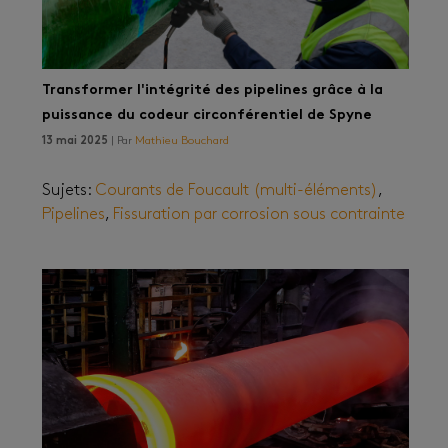
Transformer l'intégrité des pipelines grâce à la
puissance du codeur circonférentiel de Spyne
13 mai 2025
| Par
Mathieu Bouchard
Sujets:
Courants de Foucault (multi-éléments)
,
Pipelines
,
Fissuration par corrosion sous contrainte