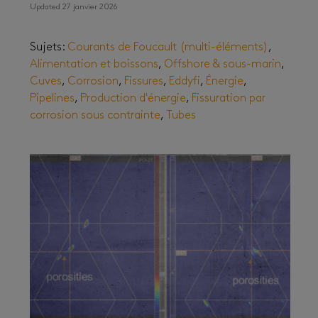
Updated 27 janvier 2026
Sujets:
Courants de Foucault (multi-éléments)
,
Alimentation et boissons
,
Offshore & sous-marin
,
Cuves
,
Corrosion
,
Fissures
,
Eddyfi
,
Énergie
,
Pipelines
,
Production d'énergie
,
Fissuration par
corrosion sous contrainte
,
Tubes